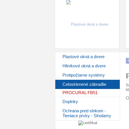
Plastové okná a dvere
Doplnky
Plastové okná a dvere
Hliníkové okná a dvere
Protipožiarne systémy
Celosklenené zábradlie
S
h
PROCURAL FB51
C
Doplnky
Ochrana pred slnkom -
Tieniace prvky - Slnolamy