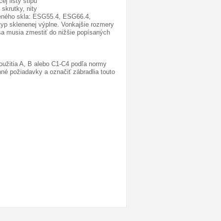
j lišty stĺpu
skrutky, nity
veného skla: ESG55.4, ESG66.4,
yp sklenenej výplne. Vonkajšie rozmery
 sa musia zmestiť do nižšie popísaných
užitia A, B alebo C1-C4 podľa normy
né požiadavky a označiť zábradlia touto