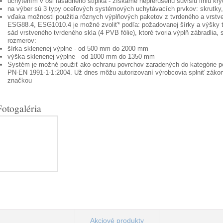
uchytením v osi fasádneho stĺpika - získame neprerušenú súvislú líniu kryce
na výber sú 3 typy oceľových systémových uchytávacích prvkov: skrutky, 
vďaka možnosti použitia rôznych výplňových paketov z tvrdeného a vrst
ESG88.4, ESG1010.4 je možné zvoliť* podľa: požadovanej šírky a výšky t
sád vrstveného tvrdeného skla (4 PVB fólie), ktoré tvoria výplň zábradlia,
rozmerov:
šírka sklenenej výplne - od 500 mm do 2000 mm
výška sklenenej výplne - od 1000 mm do 1350 mm
Systém je možné použiť ako ochranu povrchov zaradených do kategórie po
PN-EN 1991-1-1:2004. Už dnes môžu autorizovaní výrobcovia splniť zákon
značkou
Fotogaléria
Akciové produkty