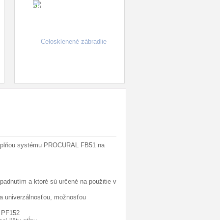
Celosklenené zábradlie
u výplňou systému PROCURAL FB51 na
padnutím a ktoré sú určené na použitie v
 univerzálnosťou, možnosťou
L PF152