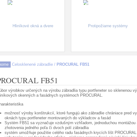
Hliníkové okná a dvere
Protipožiarne systémy
Ochrana pred slnkom -
Tieniace prvky - Slnolamy
home
Celosklenené zábradlie
/
PROCURAL FB51
PROCURAL FB51
úbor výrobkov určených na výrobu zábradlia typu portfeneter so skleneno
liníkových okenných a fasádnych systémoch PROCURAL.
harakteristika
možnosť výroby konštrukcií, ktoré fungujú ako zábradlie chrániace pred vy
oknách typu portfeneter montovaných do výkladcov a fasád
Systém FB51 sa vyznačuje vzdušným vzhľadom, jednoduchou montážou a
zhotovenia jedného poľa či dvoch polí zábradlia
systém umožňuje použitie celého radu fasádnych krycích líšt PROCURA